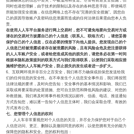
措施确保您的信息不丢失，不被滥用和变造。尽管有前述安全措施，但
同时也请您理解，由于技术的限制以及存在的各种恶意手段，即便竭尽
所能加强安全措施，在信息网络上也不存在“完善的安全措施”。因您自
己的原因导致账户及密码信息泄露而造成的任何法律后果需由您本人负
责。
在使用人人车平台服务进行网上交易时，您不可避免地要向交易对方或
潜在的交易对方披露自己的个人信息（联系人、联络方式），请您妥善
保护自己的个人信息，仅在必要的情形下向他人提供。您发现自己的个
人信息已经被泄露或者存在被泄露的风险，且有风险会危及您注册获得
的人人车账户安全，或者给您造成其他的损失的，请您务必在第一时间
根据本隐私政策提到的联系方式与我们取得联系，以便我们采取相应措
施维护您的人人车账户安全，防止损失的发生或者进一步扩大。
6、互联网环境并非百分之百安全，我们将尽力确保或担保您发送给我
们的任何信息的安全性。在不幸发生个人信息安全事件后，我们将按照
法律法规的要求，及时向您告知：安全事件的基本情况和影响、我们已
采取或将要采取的处置措施、您可自主防范和降低风险的建议、对您的
补救措施。我们将及时将事件相关情况以邮件、信函、电话、推送通知
方式告知您，难以逐一告知个人信息主体时，我们会采取合理、有效的
方式发布公告。
七、您管理个人信息的权利
人人车非常重视您对个人信息的关注，并尽全力保护您对于自己个
人信息访问、更正、删除以及撤回同意的权利，以使您拥有充分的能力
保障您的隐私和安全。您的权利包括：