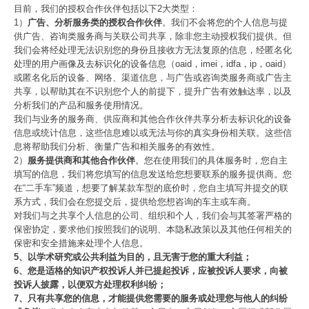
目前，我们的授权合作伙伴包括以下2大类型：
1）
广告、分析服务类的授权合作伙伴
。我们不会将您的个人信息与提
供广告、咨询类服务商与关联公司共享，除非您主动授权我们提供。但
我们会将经处理无法识别您的身份且接收方无法复原的信息，经匿名化
处理的用户画像及去标识化的设备信息（oaid，imei，idfa，ip，oaid）
或匿名化后的设备、网络、渠道信息，与广告或咨询类服务商或广告主
共享，以帮助其在不识别您个人的前提下，提升广告有效触达率，以及
分析我们的产品和服务使用情况。
我们与业务的服务商、供应商和其他合作伙伴共享分析去标识化的设备
信息或统计信息，这些信息难以或无法与你的真实身份相关联。这些信
息将帮助我们分析、衡量广告和相关服务的有效性。
2）
服务提供商和其他合作伙伴
。您在使用我们的具体服务时，您自主
填写的信息，我们将您填写的信息发送给您想要联系的服务提供商。您
在“二手车”频道，想要了解某款车型的底价时，您自主填写并提交的联
系方式，我们会在您提交后，提供给您想咨询的车主或车商。
对我们与之共享个人信息的公司、组织和个人，我们会与其签署严格的
保密协定，要求他们按照我们的说明、本隐私政策以及其他任何相关的
保密和安全措施来处理个人信息。
5、以学术研究或公共利益为目的，且无害于您的重大利益；
6、您是适格的知识产权投诉人并已提起投诉，应被投诉人要求，向被
投诉人披露，以便双方处理权利纠纷；
7、只有共享您的信息，才能提供您需要的服务或处理您与他人的纠纷