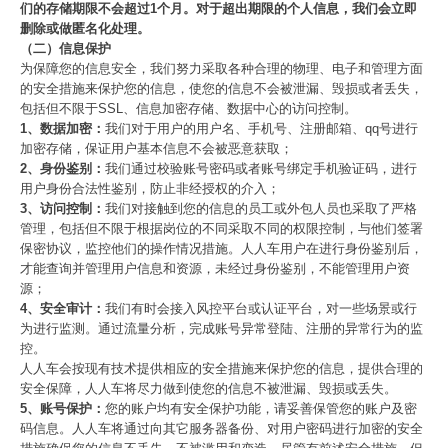
们的存储期限不会超过1个月。对于超出期限的个人信息，我们会立即
删除或做匿名化处理。
（二）信息保护
为保障您的信息安全，我们努力采取各种合理的物理、电子和管理方面
的安全措施来保护您的信息，使您的信息不会被泄漏、毁损或者丢失，
包括但不限于SSL、信息加密存储、数据中心的访问控制。
1、数据加密：
我们对于用户的用户名、手机号、注册邮箱、qq号进行
加密存储，保证用户基本信息不会被恶意获取；
2、身份鉴别：
我们通过校验账号密码或者账号绑定手机验证码，进行
用户身份合法性鉴别，防止非经授权的介入；
3、访问控制：
我们对接触到您的信息的员工或外包人员也采取了严格
管理，包括但不限于根据岗位的不同采取不同的权限控制，与他们签署
保密协议，监控他们的操作情况措施。人人车用户在进行身份鉴别后，
才能查询并管理用户信息和资源，未经过身份鉴别，不能管理用户资
源；
4、安全审计：
我们有时会接入风控平台或认证平台，对一些场景或行
为进行监测。通过流量分析，完成账号异常登陆、注册的异常行为的监
控。
人人车会按现有技术提供相应的安全措施来保护您的信息，提供合理的
安全保障，人人车将尽力做到使您的信息不被泄漏、毁损或丢失。
5、账号保护：
您的账户均有安全保护功能，请妥善保管您的账户及密
码信息。人人车将通过向其它服务器备份、对用户密码进行加密的安全