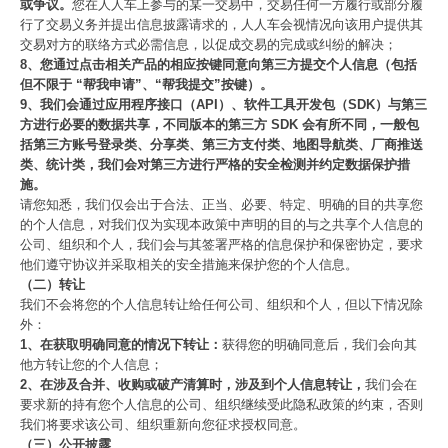
或争议。
您在人人车上参与的某一交易中，交易任何一方履行或部分履
行了交易义务并提出信息披露请求的，人人车会视情况向该用户提供其
交易对方的联络方式必需信息，以促成交易的完成或纠纷的解决；
8、您通过点击相关产品的相应按键同意向第三方提交个人信息（包括
但不限于 “帮我申请”、“帮我提交”按键）。
9、我们会通过应用程序接口（API）、软件工具开发包（SDK）与第三
方进行必要的数据共享，不同版本的第三方 SDK 会有所不同，一般包
括第三方账号登录类、分享类、第三方支付类、地图导航类、厂商推送
类、统计类，我们会对第三方进行严格的安全检测并约定数据保护措
施。
请您知悉，我们仅会出于合法、正当、必要、特定、明确的目的共享您
的个人信息，对我们仅为实现本政策中声明的目的与之共享个人信息的
公司、组织和个人，我们会与其签署严格的信息保护和保密协定，要求
他们遵守协议并采取相关的安全措施来保护您的个人信息。
（二）转让
我们不会将您的个人信息转让给任何公司、组织和个人，但以下情况除
外：
1、在获取明确同意的情况下转让：
获得您的明确同意后，我们会向其
他方转让您的个人信息；
2、在涉及合并、收购或破产清算时，涉及到个人信息转让，
我们会在
要求新的持有您个人信息的公司、组织继续受此隐私政策的约束，否则
我们将要求该公司、组织重新向您征求授权同意。
（三）公开披露