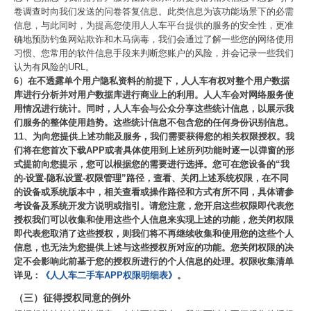
卷调查时向我们发送的问卷答复信息。此类信息为该功能场景下的必需
信息，与此同时，为提高您使用人人车平台提供的服务的安全性，更准
确地预防钓鱼网站欺诈和木马病毒，我们会通过了解一些您的网络使用
习惯、您常用的软件信息手段来判断您账户的风险，并会记录一些我们
认为有风险的URL。
6）在不透露单个用户隐私资料的前提下，人人车有权对整个用户数据
库进行分析并对用户数据库进行商业上的利用。人人车会对网络服务使
用情况进行统计。同时，人人车会与公众分享这些统计信息，以展示我
们服务的整体使用趋势。这些统计信息不包含您的任何身份识别信息。
11、为向您提供上述功能及服务，我们需要获得您的相关权限授权。我
们将在您首次下载APP或者具体使用到上述所列功能时逐一以弹窗的形
式提前向您提示，您可以根据您的需要进行选择。您可在您设备的“我
的-设置-隐私设置-权限管理”路径，查看、关闭上述系统权限，在不同
的设备或系统版本中，相关查看或操作路径和方式有所不同，具体请参
考设备及系统开发方说明或指引。请您注意，您开启这些权限即代表您
授权我们可以收集和使用这些个人信息来实现上述的功能，您关闭权限
即代表您取消了这些授权，则我们将不再继续收集和使用您的这些个人
信息，也无法为您提供上述与这些授权所对应的功能。您关闭权限的决
定不会影响此前基于您的授权所进行的个人信息的处理。权限收集清单
详见：
《人人车二手车APP权限明细表》
。
（三）征得授权同意的例外