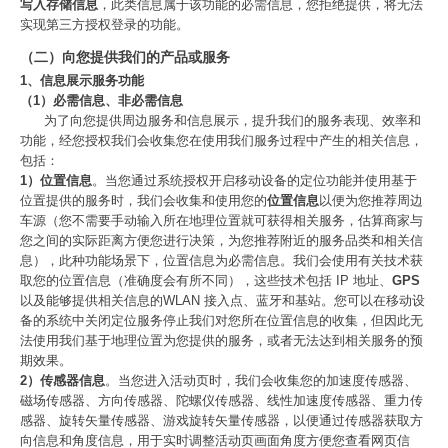
写入存储信息
，此类信息属于该功能的必需信息，您拒绝提供，将无法
实现第三方授权登录的功能。
（二）向您提供我们的产品或服务
1、信息展示服务功能
（1）必需信息、非必需信息
为了向您提供周边服务和信息展示，提升我们的服务表现、效率和
功能，经您授权我们会收集您在使用我们服务过程中产生的相关信息，
包括：
1）位置信息
。当您通过系统授权开启移动设备的定位功能并使用基于
位置提供的服务时，我们会收集和使用您的
位置信息
以便为您推荐周边
车源（您不需要手动输入所在地理位置就可获得相关服务，估算商家与
您之间的实际距离方便您进行决策，为您推荐附近的服务品类和相关信
息），此种功能场景下，位置信息为必需信息。我们会使用有关技术获
取您的位置信息（准确度会有所不同），这些技术包括 IP 地址、
GPS
以及能够提供相关信息的WLAN 接入点、蓝牙和基站。您可以在移动设
备的系统中关闭定位服务停止我们对您所在位置信息的收集，但因此无
法使用我们基于地理位置为您提供的服务，或者无法达到相关服务的预
期效果。
2）传感器信息
。当您进入活动页时，我们会收集您的加速度传感器、
磁场传感器、方向传感器、陀螺仪传感器、线性加速度传感器、重力传
感器、旋转矢量传感器、游戏旋转矢量传感器，以便通过传感器获取方
向信息和角度信息，用于实时调整活动页画面角度方便您查看网页信