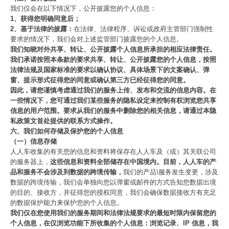
我们仅会在以下情况下，公开披露您的个人信息：
1、获得您明确同意后；
2、基于法律的披露：
在法律、法律程序、诉讼或政府主管部门强制性
要求的情况下，我们会对上述监管部门披露您的个人信息。
我们知晓对外共享、转让、公开披露个人信息所承担的相应法律责任。
我们承诺按照本条款的要求共享、转让、公开披露您的个人信息，按照
法律法规及国家标准的要求以确认协议、具体场景下的文案确认、弹
窗、提示形式征得您的同意或确认第三方已经征得您的同意。
因此，请您谨慎考虑通过我们的服务上传、发布和交流的信息内容。在
一些情况下，您可通过我们某些服务的隐私设定来控制有权浏览您共享
信息的用户范围。要求从我们的服务中删除您的相关信息，请通过本隐
私政策文首处提供的联系方式操作。
六、我们如何存储及保护您的个人信息
（一）信息存储
人人车收集的有关您的信息和资料将保存在人人车及（或）其关联公司
的服务器上，
这些信息和资料全部储存在中国境内。目前，人人车的产
品和服务不会涉及到数据的跨境传输，
我们的产品\服务发生变更，涉及
数据的跨境传输，我们会单独向您以弹窗或邮件的方式告知您数据出境
的目的、接收方，并征得您的授权同意，我们会确保数据接收方有充足
的数据保护能力来保护您的个人信息。
我们仅在您使用我们的服务期间和法律法规要求的最短时限内保留您的
个人信息，在仅浏览功能下所收集的个人信息：浏览记录、IP 信息，我