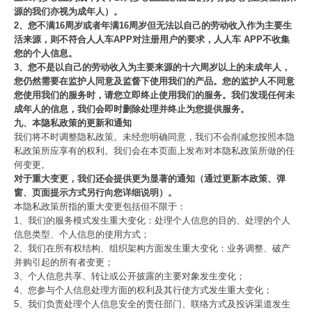
源的我们亦视为成年人）。
2、您不满16周岁或者年满16周岁但无法以自己的劳动收入作为主要生
活来源，则不符合人人车APP对注册用户的要求，人人车 APP不收集
您的个人信息。
3、您不是以自己的劳动收入为主要来源的十六周岁以上的未成年人，
您仍然需要在监护人同意及监督下使用我们的产品。您的监护人不同意
您使用我们的服务时，请您立即终止使用我们的服务。我们发现任何未
成年人的信息，我们会即时删除处理并终止为您提供服务。
九、本隐私政策的更新和通知
我们将不时调整隐私政策。未经您明确同意，我们不会削减您按照本隐
私政策所应享有的权利。我们会在本页面上发布对本隐私政策所做的任
何变更。
对于重大变更，我们还会提供更为显著的通知（通过更新本政策、弹
窗、页面提示方式另行向您详细说明）。
本隐私政策所指的重大变更包括但不限于：
1、我们的服务模式发生重大变化：处理个人信息的目的、处理的个人
信息类型、个人信息的使用方式；
2、我们在所有权结构、组织架构方面发生重大变化：业务调整、破产
并购引起的所有者变更；
3、个人信息共享、转让或公开披露的主要对象发生变化；
4、您参与个人信息处理方面的权利及其行使方式发生重大变化；
5、我们负责处理个人信息安全的责任部门、联络方式及投诉渠道发生