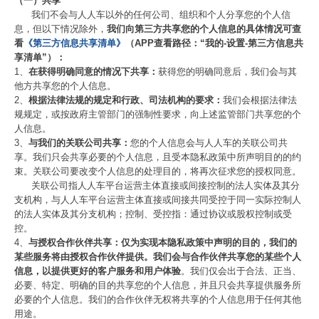
（一）共享
我们不会与人人车以外的任何公司、组织和个人分享您的个人信
息，但以下情况除外，
我们向第三方共享您的个人信息的具体情况可查
看
《第三方信息共享清单》
（APP查看路径：“我的-设置-第三方信息共
享清单”）：
1、
在获得明确同意的情况下共享：
获得您的明确同意后，我们会与其
他方共享您的个人信息。
2、
根据法律法规的规定和行政、司法机构的要求：
我们会根据法律法
规规定，或按政府主管部门的强制性要求，向上述监管部门共享您的个
人信息。
3、
与我们的关联公司共享：
您的个人信息会与人人车的关联公司共
享。我们只会共享必要的个人信息，且受本隐私政策中所声明目的的约
束。关联公司要改变个人信息的处理目的，将再次征求您的授权同意。
关联公司指人人车平台运营主体直接或间接控制的法人实体及其分
支机构，与人人车平台运营主体直接或间接共同受控于同一实际控制人
的法人实体及其分支机构；控制、受控指：通过协议或股权控制或受
控。
4、
与授权合作伙伴共享：仅为实现本隐私政策中声明的目的，我们的
某些服务将由授权合作伙伴提供。我们会与合作伙伴共享您的某些个人
信息，以提供更好的客户服务和用户体验
。我们仅会出于合法、正当、
必要、特定、明确的目的共享您的个人信息，并且只会共享提供服务所
必要的个人信息。我们的合作伙伴无权将共享的个人信息用于任何其他
用途。