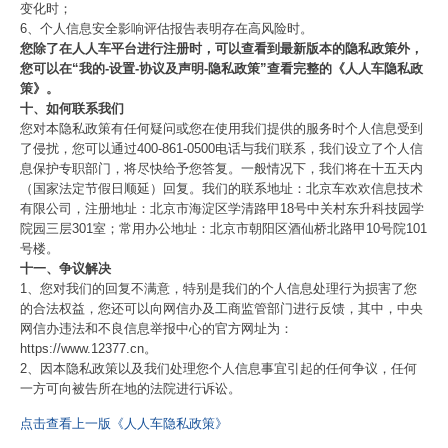
变化时；
6、个人信息安全影响评估报告表明存在高风险时。
您除了在人人车平台进行注册时，可以查看到最新版本的隐私政策外，
您可以在“我的-设置-协议及声明-隐私政策”查看完整的《人人车隐私政
策》。
十、如何联系我们
您对本隐私政策有任何疑问或您在使用我们提供的服务时个人信息受到
了侵扰，您可以通过400-861-0500电话与我们联系，我们设立了个人信
息保护专职部门，将尽快给予您答复。一般情况下，我们将在十五天内
（国家法定节假日顺延）回复。我们的联系地址：北京车欢欢信息技术
有限公司，注册地址：北京市海淀区学清路甲18号中关村东升科技园学
院园三层301室；常用办公地址：北京市朝阳区酒仙桥北路甲10号院101
号楼。
十一、争议解决
1、您对我们的回复不满意，特别是我们的个人信息处理行为损害了您
的合法权益，您还可以向网信办及工商监管部门进行反馈，其中，中央
网信办违法和不良信息举报中心的官方网址为：
https://www.12377.cn。
2、因本隐私政策以及我们处理您个人信息事宜引起的任何争议，任何
一方可向被告所在地的法院进行诉讼。
点击查看上一版《人人车隐私政策》