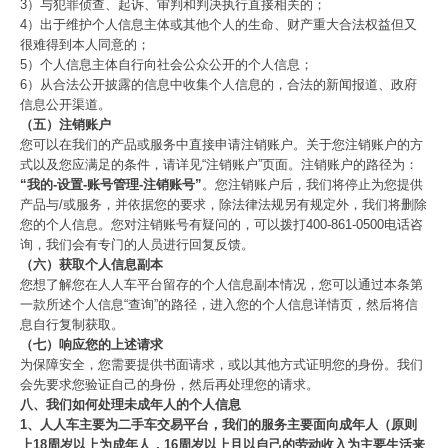
3）与犯罪侦查、起诉、审判和判决执行直接相关的；
4）出于维护个人信息主体或其他个人的生命、财产重大合法权益但又
很难得到本人同意的；
5）个人信息主体自行向社会公众公开的个人信息；
6）从合法公开披露的信息中收集个人信息的，合法的新闻报道、政府
信息公开渠道。
（五）注销账户
您可以在我们的产品或服务中直接申请注销账户。关于您注销账户的方
式以及您应满足的条件，请详见“注销账户”页面。注销账户的路径为：
“我的-设置-账号管理-注销账号”
。您注销账户后，我们将停止为您提供
产品与/或服务，并依据您的要求，除法律法规另有规定外，我们将删除
您的个人信息。您对注销账号有疑问的，可以拨打400-861-0500电话咨
询，我们会有专门的人员进行回复反馈。
（六）获取个人信息副本
您想了解您在人人车平台留存的个人信息副本情况，您可以通过本条第
一款所述个人信息“查询”的路径，进入您的个人信息详情页，然后将信
息自行复制获取。
（七）响应您的上述请求
为保障安全，您需要提供书面请求，或以其他方式证明您的身份。我们
会先要求您验证自己的身份，然后再处理您的请求。
八、我们如何处理未成年人的个人信息
1、人人车主要为二手车交易平台，我们的服务主要面向成年人（原则
上18周岁以上为成年人，16周岁以上且以自己的劳动收入为主要生活来