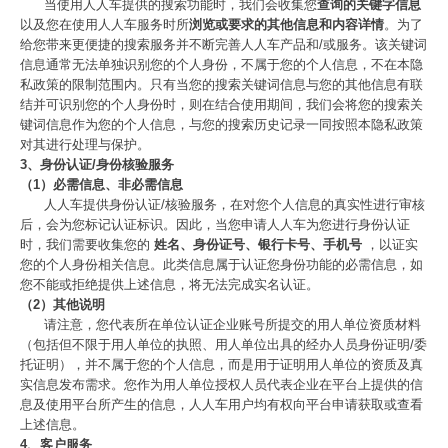
当使用人人车提供的搜索功能时，我们会收集您
查询的关键字信息
以及您在使用人人车服务时所
浏览或要求的其他信息和内容详情
。为了
给您带来更便捷的搜索服务并不断完善人人车产品和/或服务。该关键词
信息通常无法单独识别您的个人身份，不属于您的个人信息，不在本隐
私政策的限制范围内。只有当您的搜索关键词信息与您的其他信息有联
结并可识别您的个人身份时，则在结合使用期间，我们会将您的搜索关
键词信息作为您的个人信息，与您的搜索历史记录一同按照本隐私政策
对其进行处理与保护。
3、身份认证/身份核验服务
（1）必需信息、非必需信息
人人车提供身份认证/核验服务，在对您个人信息的真实性进行审核
后，会为您标记认证标识。因此，当您申请人人车为您进行身份认证
时，我们需要收集您的
姓名、身份证号、银行卡号、手机号
，以证实
您的个人身份相关信息。此类信息属于认证您身份功能的必需信息，如
您不能或拒绝提供上述信息，将无法完成实名认证。
（2）其他说明
请注意，您代表所在单位认证企业账号所提交的用人单位资质材料
（包括但不限于用人单位的执照、用人单位出具的经办人员身份证明/委
托证明），并不属于您的个人信息，而是用于证明用人单位的资质及真
实信息发布需求。您作为用人单位授权人员代表企业在平台上提供的信
息及使用平台所产生的信息，人人车用户均有权向平台申请获取或查看
上述信息。
4、客户服务