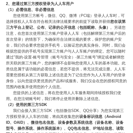
2、您通过第三方授权登录为人人车用户
（1）必需信息、非必需信息
您使用第三方帐号，微信、QQ、微博（PC端）登录人人车时，可
选择授权人人车在符合相关法律法规要求的前提下读取并获得
您在该第
三方平台上登记、公布、记录的公开信息（包括昵称、头像）
。另请您
注意，在您首次使用第三方账户登录人人车（包括解绑第三方账户后的
首次登录）的情形下，为确保符合法律法规的要求，保护您的账户安
全，我们仍会要求您提供手机号，以验证您的真实身份。同时，我们会
根据您提供的手机号实现第三方账户与人人车账户的绑定。您可以随时
通过"我的-设置-账号管理（账号与安全）-第三方账号"绑定或者解绑您
所关联的第三方账户，您的解绑不会影响您使用人人车的基本功能。此
类信息属于该功能的必需信息，若您不提供，将无法完成注册。人人车
需要您授权从第三方获取上述信息是为了记住您作为人人车用户的登录
身份，以向您提供更优质的产品和/或服务。我们仅会在您的授权同意的
范围内收集并使用您的个人信息。
您提供的上述信息，将在您使用人人车服务期间持续授权我们使
用。在您注销账号时，我们将停止使用并删除上述信息。
（2）使用的第三方SDK
我们会接入第三方SDK（包括微信SDK、QQ分享）为您实现第三
方授权登录人人车的功能，将由其收集您的
设备标识信息（Android
ID、OAID）、微信包名信息、设备参数及系统信息（设备名称、设备
型号、操作系统、操作系统版本）、QQ包名信息、IP地址信息、读取