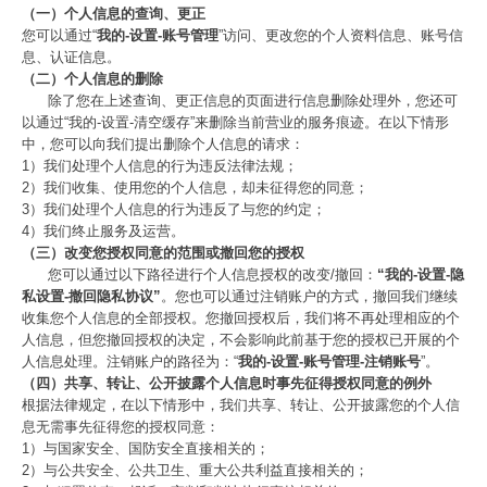
（一）个人信息的查询、更正
您可以通过“
我的-设置-账号管理
”访问、更改您的个人资料信息、账号信
息、认证信息。
（二）个人信息的删除
除了您在上述查询、更正信息的页面进行信息删除处理外，您还可
以通过“我的-设置-清空缓存”来删除当前营业的服务痕迹。在以下情形
中，您可以向我们提出删除个人信息的请求：
1）我们处理个人信息的行为违反法律法规；
2）我们收集、使用您的个人信息，却未征得您的同意；
3）我们处理个人信息的行为违反了与您的约定；
4）我们终止服务及运营。
（三）改变您授权同意的范围或撤回您的授权
您可以通过以下路径进行个人信息授权的改变/撤回：
“我的-设置-隐
私设置-撤回隐私协议”
。您也可以通过注销账户的方式，撤回我们继续
收集您个人信息的全部授权。您撤回授权后，我们将不再处理相应的个
人信息，但您撤回授权的决定，不会影响此前基于您的授权已开展的个
人信息处理。注销账户的路径为：“
我的-设置-账号管理-注销账号
”。
（四）共享、转让、公开披露个人信息时事先征得授权同意的例外
根据法律规定，在以下情形中，我们共享、转让、公开披露您的个人信
息无需事先征得您的授权同意：
1）与国家安全、国防安全直接相关的；
2）与公共安全、公共卫生、重大公共利益直接相关的；