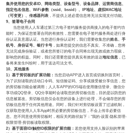
集并使用您的安卓ID、网络类型、设备型号、设备品牌、运营商信息、
指定包名信息、WiFi参数（ssid、bssid）、IP地址、虚拟MAC地址
（可变更）、传感器列表
，不提供上述必需信息将无法实现支付功能。
9、签署电子合同
当您使用人人车通过第三方电子签约服务提供商接入的电子签约功
能时，为保证您签署合同的有效性，您需要在电子签约服务商处进行身
份认证及意愿认证。当您进行身份认证时，我们需要收集您的
姓名、手
机号、身份证号、银行卡号
，如果您提交的信息不真实、不准确，您将
无法完成身份验证，或者您所签订的电子合同将出现无效或效力瑕疵，
影响您的权益。同时，我们还需要您提供真实有效的送达
地址信息
，已
备将来发生纠纷时，用于送达司法文书。
10、其他服务
1）基于剪切板的扩展功能：
当您启动APP进入首页或切换到首页时，
为了识别读取的活动口令码、短信验证码、分享或接受被分享信息，您
的剪切板功能会被调用；人人车APP的IOS端在使用微信登录、微信分
享功或QQ登录、QQ分享能时会读取您的剪切板信息，目的是以防您的
信息被篡改。剪切板信息仅会在您的设备上进行处理，不会储存您的剪
切板信息用于任何其他用途。同时，我们针对剪切板设置了过滤机制，
仅获取您使用人人车App时所必要的剪切板信息，不会上传非必要信
息。您不同意使用剪切板时，相应关闭路径如下：“我的-设置-隐私管理-
权限管理-剪切板读取权限。
2）基于面容ID/触控ID权限的扩展功能：
若您使用支持人脸识别的苹果