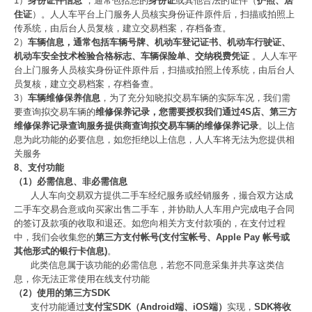
1）
身份证件信息
，通常包括您的
身份证
或其他合法的证件（
护照、居
住证
）。人人车平台上门服务人员核实身份证件原件后，扫描或拍照上
传系统，由后台人员复核，建立交易档案，存档备查。
2）
车辆信息，通常包括车辆号牌、机动车登记证书、机动车行驶证、
机动车安全技术检验合格标志、车辆保险单、交纳税费凭证
。人人车平
台上门服务人员核实身份证件原件后，扫描或拍照上传系统，由后台人
员复核，建立交易档案，存档备查。
3）
车辆维修保养信息
，为了充分知晓拟交易车辆的实际车况，我们需
要查询拟交易车辆的
维修保养记录，您需要授权我们通过4S店、第三方
维修保养记录查询服务提供商查询拟交易车辆的维修保养记录
。以上信
息为此功能的必要信息，如您拒绝以上信息，人人车将无法为您提供相
关服务
8、支付功能
（1）必需信息、非必需信息
人人车向交易双方提供二手车经纪服务或经销服务，撮合双方达成
二手车交易合意或向买家出售二手车，并协助人人车用户完成电子合同
的签订及款项的收取和退还。如您向相关方支付款项的，在支付过程
中，我们会收集您的
第三方支付帐号(支付宝帐号、Apple Pay 帐号或
其他形式的银行卡信息)
。
此类信息属于该功能的必需信息，若您不同意采集并共享这类信
息，你无法正常使用在线支付功能
（2）使用的第三方SDK
支付功能通过
支付宝SDK（Android端、iOS端）
实现，
SDK将收