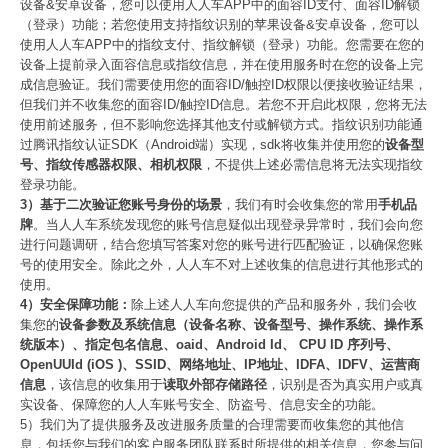
设备&安卓设备，您可以使用人人车APP中的面容ID支付、面容ID解锁
（登录）功能；若您使用支持指纹识别的苹果设备&安卓设备，您可以
使用人人车APP中的指纹支付、指纹解锁（登录）功能。您需要在您的
设备上提前录入面容信息或指纹信息，并在使用服务时在您的设备上完
成信息验证。我们需要使用您的面容ID/触控ID权限以便接收验证结果，
但我们并不收集您的面容ID/触控ID信息。若您不开启此权限，您将无法
使用前述服务，但不影响您选择其他支付或解锁方式。指纹识别功能通
过腾讯指纹认证SDK（Android端）实现，sdk将收集并使用您的
设备型
号、指纹传感器权限、相机权限
，不提供上述必需信息将无法实现指纹
登录功能。
3）基于二次验证您账号身份的场景
，我们有时会收集您的常用
手机品
牌
。当人人车系统发现您的账号信息疑似出现登录异常时，我们会向您
进行问题调研，结合您填写答案对您的账号进行匹配验证，以确保您账
号的使用安全。除此之外，人人车不对上述收集的信息进行其他形式的
使用。
4）安全保障功能：
除上述人人车向您提供的产品和服务外，我们会收
集您的
设备参数及系统信息（设备名称、设备型号、操作系统、操作系
统版本）、指定包名信息、oaid、Android Id、 CPU ID 序列号、
OpenUUId (iOS )、SSID、网络地址、IP地址、IDFA、IDFV、运营商
信息
，该信息的收集用于
读取外部存储路径
，识别是否为真实用户或真
实设备、保障您的人人车账号安全、防盗号、信息安全的功能。
5）我们为了提供服务及改进服务质量的合理需要而收集您的其他信
息，包括您与我们的客户服务团队联系时所提供的相关信息，您参与问