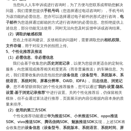
当您向人人车申诉或进行咨询时，为了方便与您联系或帮助您解决
问题，我们需要您提供
手机号码
（您选择通过电话咨询时），手机号码
为该功能的必需信息。您亦可以选择通过电子邮件的形式进行咨询，
电
子邮件
为您选择通过邮箱的方式进行咨询时的必需信息。您拒绝提供上
述信息，部分功能无法使用，同时无法向您及时反馈申诉或咨询结果。
（2）调取的敏感权限
您在上传咨询建议、反馈相应的问题时，需要调取您的
相机权限、
文件存储
，用于对应文件的拍照上传。
5、个性化推荐及推送
（1）必需信息、非必需信息
我们会基于收集您的
历史浏览记录
，以便为您提供更适合的定制化
服务，向您展现或推荐相关程度更高（而非普遍推送）的车辆信息。为
此，我们需要收集的信息包括您的
设备信息（设备型号、系统版本、系
统语言、系统时间、屏幕分辨率、OAID、IDFA）、日志信息、浏览记
录
。您不希望获得我们的个性化推荐服务，您可以通过“
我的-设置-隐私
设置-基于浏览记录推荐
”中进行设置。关闭个性化推荐后，仍保留相关
模块，但不会通过算法进行推荐，页面展示的内容仅根据内容本身的质
量来排序。
（2）使用的第三方SDK
个性化推荐功能通过
华为推送SDK、小米推送SDK、oppo推送
SDK、vivo推送SDK、腾讯信鸽SDK、魅族推送SDK
实现，上述SDK将
会收集您的
设备信息（设备型号、系统版本、系统语言、系统时间、屏