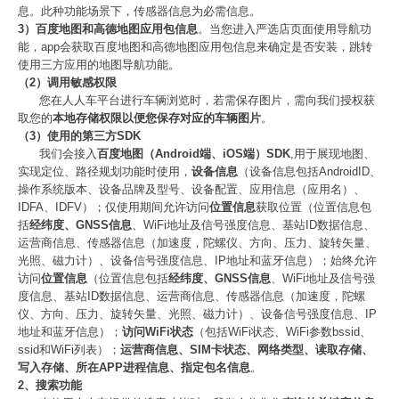
息。此种功能场景下，传感器信息为必需信息。
3）百度地图和高德地图应用包信息
。当您进入严选店页面使用导航功
能，app会获取百度地图和高德地图应用包信息来确定是否安装，跳转
使用三方应用的地图导航功能。
（2）调用敏感权限
您在人人车平台进行车辆浏览时，若需保存图片，需向我们授权获
取您的
本地存储权限以便您保存对应的车辆图片
。
（3）使用的第三方SDK
我们会接入
百度地图（Android端、iOS端）SDK
,用于展现地图、
实现定位、路径规划功能时使用，
设备信息
（设备信息包括AndroidID、
操作系统版本、设备品牌及型号、设备配置、应用信息（应用名）、
IDFA、IDFV）；仅使用期间允许访问
位置信息
获取位置（位置信息包
括
经纬度、GNSS信息
、WiFi地址及信号强度信息、基站ID数据信息、
运营商信息、传感器信息（加速度，陀螺仪、方向、压力、旋转矢量、
光照、磁力计）、设备信号强度信息、IP地址和蓝牙信息）；始终允许
访问
位置信息
（位置信息包括
经纬度、GNSS信息
、WiFi地址及信号强
度信息、基站ID数据信息、运营商信息、传感器信息（加速度，陀螺
仪、方向、压力、旋转矢量、光照、磁力计）、设备信号强度信息、IP
地址和蓝牙信息）；
访问WiFi状态
（包括WiFi状态、WiFi参数bssid、
ssid和WiFi列表）；
运营商信息、SIM卡状态、网络类型、读取存储、
写入存储、所在APP进程信息、指定包名信息
。
2、搜索功能