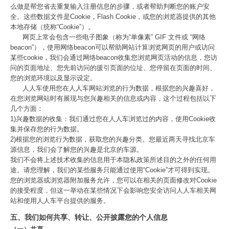
么做是帮您省去重复输入注册信息的步骤，或者帮助判断您的账户安
全。这些数据文件是Cookie，Flash Cookie，或您的浏览器提供的其他
本地存储（统称“Cookie”）。
网页上常会包含一些电子图象（称为“单像素” GIF 文件或 “网络
beacon”），使用网络beacon可以帮助网站计算浏览网页的用户或访问
某些cookie，我们会通过网络beacon收集您浏览网页活动的信息，您访
问的页面地址、您先前访问的援引页面的位址、您停留在页面的时间、
您的浏览环境以及显示设定。
人人车使用您在人人车网站浏览的行为数据，根据您的兴趣喜好，
在您浏览网站时有展现与您兴趣相关的信息或内容，这个过程包括以下
几个方面：
1)兴趣数据的收集：我们通过您在人人车浏览过的内容，使用Cookie收
集并保存您的行为数据。
2)根据您的浏览行为数据，获取您的兴趣分类。您最近两天寻找北京车
源信息，我们会了解您的兴趣是北京的车源。
我们不会将上述技术收集的信息用于本隐私政策所述目的之外的任何用
途。请您理解，我们的某些服务只能通过使用“Cookie”才可得到实现。
您的浏览器或浏览器附加服务允许，您可以在相关的页面修改对Cookie
的接受程度，但这一举动在某些情况下会影响您安全访问人人车相关网
站和使用人人车平台提供的服务。
五、我们如何共享、转让、公开披露您的个人信息