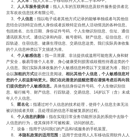
1、
人人车：
指人人车二手移动软件人人车二手车APP。
2、
人人车服务提供者：
指人人车的互联网信息及软件服务提供者北
京车欢欢信息技术有限公司。
3、
个人信息：
指以电子或者其他方式记录的能够单独或者与其他信
息结合识别特定自然人身份或者反映特定自然人活动情况的各种信息。
包括姓名、出生日期、身份证件号码、个人生物识别信息、住址、通信
通讯联系方式、通信记录和内容、账号密码、财产信息、征信信息、行
踪轨迹、住宿信息、健康生理信息、交易信息这类。我们实际具体收集
的个人信息种类以下文描述为准。
4、
个人敏感信息：
指一旦泄露、非法提供或滥用可能危害人身和财
产安全，极易导致个人名誉、身心健康受到损害或歧视性待遇这类的个
人信息。我们实际具体收集的个人敏感信息种类以下文描述为准，我们
会以
加粗的方式
提示您注意阅读。
相比其他个人信息，个人敏感信息对
您的个人权益影响更大。我们在此善意的提醒您需在谨慎考虑后再向我
们提供您的个人敏感信息。
具体包括身份证件号码、个人生物识别信
息、银行账号、财产信息、行踪轨迹、交易信息、14岁以下（含）未成
年人个人信息。
5、
匿名化：
指通过对个人信息的技术处理，使得个人信息主体无法
被识别或者关联，且处理后的信息不能被复原的过程。
6、
个人信息的删除：
指在实现日常业务功能所涉及的系统中去除个
人信息的行为，使其保持不可被检索、访问的状态。
7、
设备：
指用于访问我们的产品和/或服务的手机装置。
8、
本隐私政策的适用范围：
适用于您使用人人车移动应用软件人人