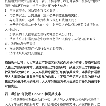
根据相关法律法规的规定，在以下情形中，我们可以在不征得您的授权
同意的情况下收集、使用一些必要的个人信息：
1、与国家安全、国防安全直接相关的；
2、与公共安全、公共卫生、重大公共利益直接相关的；
3、与犯罪侦查、起诉、审判和判决执行直接相关的；
4、出于维护您或其他个人的生命、财产重大合法权益但又很难得到本
人同意的；
5、所收集的个人信息是您自行向社会公众公开的；
6、从合法公开披露的信息中收集到您的个人信息，从合法的新闻报
道、政府信息公开渠道；
7、根据您的要求签订和履行合同所必需的；
8、法律法规规定的其他情形。
您知悉并认可：人人车通过广告或其他方式向您提供链接，使您可以接
入第三方服务或网站。您使用第三方的服务时，须受该第三方的服务条
款及隐私政策约束，人人车提示您需要仔细阅读其政策。本协议仅适用
于人人车提供的服务器所收集的信息，并不适用于第三方提供的服务或
第三方的信息使用的规则，人人车对第三方使用由您自行提供的信息不
承担责任。
四、我们如何使用 Cookie 和同类技术
为使您获得更轻松的访问体验，您访问人人车平台相关网站或使用
人人车平台提供的服务时，我们会通过小型数据文件识别您的身份，这