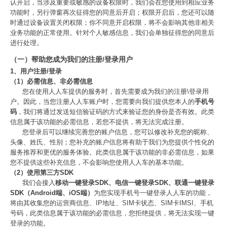
认开启，当涉及重要或敏感的设备权限时，我们会在您使用到相应业务
功能时，另行弹窗再次征得您的同意后开启；权限开启后，您还可以随
时通过设备设置关闭权限；你不同意开启权限，将不会影响其他非相关
业务功能的正常使用。针对个人敏感信息，我们会单独征得您的同意后
进行处理。
（一）帮助您成为我们的注册/登录用户
1、用户注册/登录
（1）必需信息、非必需信息
您在使用人人车提供的服务时，首先需要成为我们的注册\登录用
户。因此，当您注册人人车账户时，您需要向我们提供您本人的
手机号
码
，我们将通过发送短信验证码的方式来验证您的身份是否有效。此类
信息属于该功能的必需信息，若您不提供，将无法完成注册。
您登录后可以继续完善您的账户信息，您可以修改补充您的昵称、
头像、姓氏、性别；您补充的账户信息将有助于我们为您提供个性化的
服务推荐和更优的服务体验。此类信息属于该功能的非必需信息，如果
您不提供这些补充信息，不会影响您使用人人车的基本功能。
（2）使用第三方SDK
我们会接入
移动一键登录SDK、电信一键登录SDK、联通一键登录
SDK（Android端、iOS端）
为您实现手机号一键登录人人车的功能，
将由其收集您的运营商信息、IP地址、SIM卡状态、SIM卡IMSI、手机
号码，此类信息属于该功能的必需信息，您拒绝提供，将无法实现一键
登录的功能。