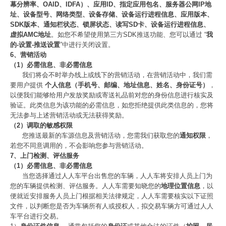
幕分辨率、OAID、IDFA）、应用ID、指定应用包名、服务器公网IP地
址、设备型号、网络类型、设备存储、设备运行进程信息、应用版本、
SDK版本、通知栏状态、锁屏状态、读写SD卡、设备运行进程信息、
虚拟AMC地址
。如您不希望使用第三方SDK推送功能、您可以通过 “
我
的-设置-推送设置
”中进行关闭设置。
6、营销活动
（1）必需信息、非必需信息
我们将会不时举办线上或线下的营销活动，在营销活动中，我们需
要用户提供
个人信息（手机号、邮编、地址信息、姓名、身份证号）
，
以便我们能够给用户发放奖励或寄送礼品前对您的身份信息进行核实及
验证。此类信息为该功能的必需信息，如您拒绝提供此类信息的，您将
无法参与上述营销活动或无法获得奖励。
（2）调取的敏感权限
您推送最新的车源信息及营销活动，您需我们获取您的
通知权限
，
若您不同意调用的，不会影响您参与营销活动。
7、上门检测、评估服务
（1）必需信息、非必需信息
当您选择通过人人车平台出售您的车辆，人人车将安排人员上门为
您的车辆提供检测、评估服务。人人车需要知晓您的
地理位置信息
，以
便就近安排服务人员上门根据相关法律规定，人人车需要核实以下证照
文件，以判断您是否为车辆所有人或授权人，拟交易车辆方可通过人人
车平台进行交易。