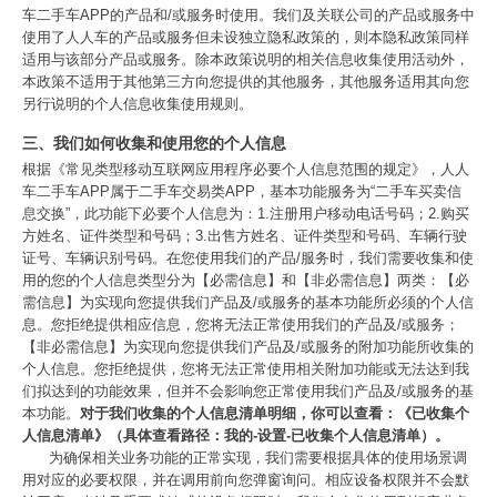
车二手车APP的产品和/或服务时使用。我们及关联公司的产品或服务中
使用了人人车的产品或服务但未设独立隐私政策的，则本隐私政策同样
适用与该部分产品或服务。除本政策说明的相关信息收集使用活动外，
本政策不适用于其他第三方向您提供的其他服务，其他服务适用其向您
另行说明的个人信息收集使用规则。
三、我们如何收集和使用您的个人信息
根据《常见类型移动互联网应用程序必要个人信息范围的规定》，人人
车二手车APP属于二手车交易类APP，基本功能服务为“二手车买卖信
息交换”，此功能下必要个人信息为：1.注册用户移动电话号码；2.购买
方姓名、证件类型和号码；3.出售方姓名、证件类型和号码、车辆行驶
证号、车辆识别号码。在您使用我们的产品/服务时，我们需要收集和使
用的您的个人信息类型分为【必需信息】和【非必需信息】两类：【必
需信息】为实现向您提供我们产品及/或服务的基本功能所必须的个人信
息。您拒绝提供相应信息，您将无法正常使用我们的产品及/或服务；
【非必需信息】为实现向您提供我们产品及/或服务的附加功能所收集的
个人信息。您拒绝提供，您将无法正常使用相关附加功能或无法达到我
们拟达到的功能效果，但并不会影响您正常使用我们产品及/或服务的基
本功能。
对于我们收集的个人信息清单明细，你可以查看：《已收集个
人信息清单》（具体查看路径：我的-设置-已收集个人信息清单）。
为确保相关业务功能的正常实现，我们需要根据具体的使用场景调
用对应的必要权限，并在调用前向您弹窗询问。相应设备权限并不会默